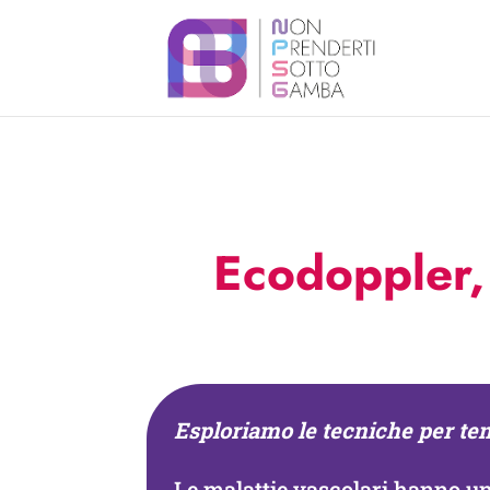
Ecodoppler,
Esploriamo le tecniche per tene
Le malattie vascolari hanno un