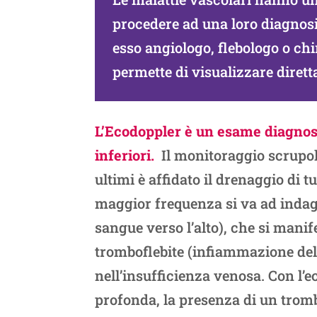
procedere ad una loro diagnosi 
esso angiologo, flebologo o ch
permette di visualizzare dirett
L’Ecodoppler è un esame diagnosti
inferiori.
Il monitoraggio scrupolo
ultimi è affidato il drenaggio di tu
maggior frequenza si va ad indagar
sangue verso l’alto), che si mani
tromboflebite (infiammazione dell
nell’insufficienza venosa. Con l’
profonda, la presenza di un trombo