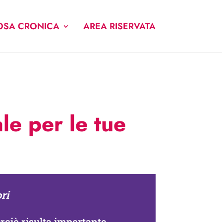
OSA CRONICA
AREA RISERVATA
e per le tue
ori
rciò risulta importante