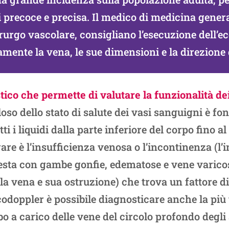
precoce e precisa. Il medico di medicina general
irurgo vascolare, consigliano l’esecuzione dell’
amente la vena, le sue dimensioni e la direzione 
co che permette di valutare la funzionalità dei
so dello stato di salute dei vasi sanguigni è fo
tti i liquidi dalla parte inferiore del corpo fino 
e è l’insufficienza venosa o l’incontinenza (l’i
festa con gambe gonfie, edematose e vene varico
a vena e sua ostruzione) che trova un fattore d
ecodoppler è possibile diagnosticare anche la pi
 a carico delle vene del circolo profondo degli a