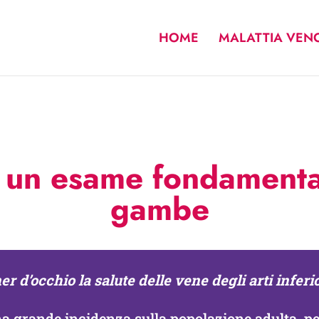
HOME
MALATTIA VEN
 un esame fondamental
gambe
r d’occhio la salute delle vene degli arti inferi
a grande incidenza sulla popolazione adulta, pe